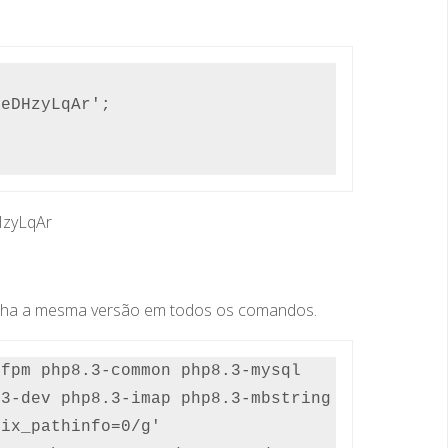
eDHzyLqAr';

HzyLqAr
nha a mesma versão em todos os comandos.
fpm php8.3-common php8.3-mysql 
3-dev php8.3-imap php8.3-mbstring 
ix_pathinfo=0/g' 