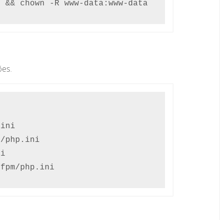
 && chown -R www-data:www-data 
ões.
ini

/php.ini

i

fpm/php.ini
