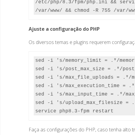
/etc/php/8.3/fpm/php.ini && servi
/var/www/ && chmod -R 755 /var/ww
Ajuste a configuração do PHP
Os diversos temas e plugins requerem configuraç
sed -i 's/memory_limit = .*/memor
sed -i 's/post_max_size = .*/post
sed -i 's/max_file_uploads = .*/m
sed -i 's/max_execution_time = .*
sed -i 's/max_input_time = .*/max
sed -i 's/upload_max_filesize = .
Faça as configurações do PHP, caso tenha alto t