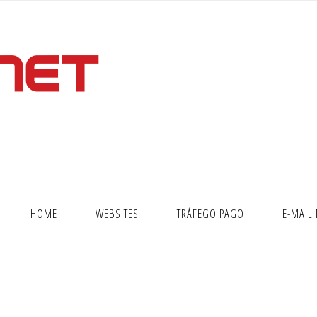
o Ubuntu 22.04, NGINX, MySQL e PHP 8.3
HOME
WEBSITES
TRÁFEGO PAGO
E-MAIL
om WordPress no Ubuntu 