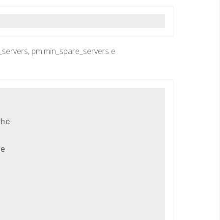
_servers, pm.min_spare_servers e
he



e


