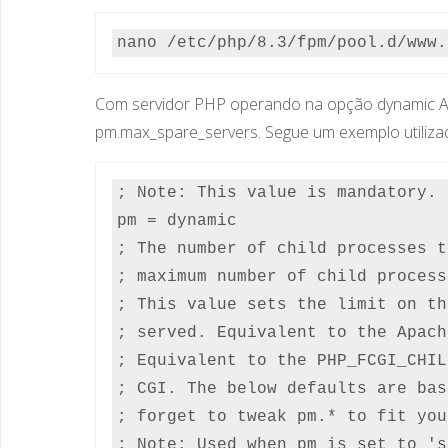
nano /etc/php/8.3/fpm/pool.d/www.
Com servidor PHP operando na opção dynamic Ava
pm.max_spare_servers. Segue um exemplo utiliz
; Note: This value is mandatory.

pm = dynamic

; The number of child processes t
; maximum number of child process
; This value sets the limit on th
; served. Equivalent to the Apach
; Equivalent to the PHP_FCGI_CHIL
; CGI. The below defaults are bas
; forget to tweak pm.* to fit you
; Note: Used when pm is set to 's