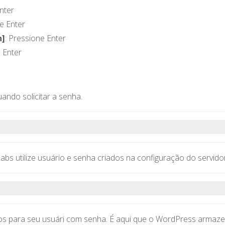
nter
ne Enter
n]
: Pressione Enter
e Enter
ando solicitar a senha.
bs utilize usuário e senha criados na configuração do servidor
ios para seu usuári com senha. É aqui que o WordPress armaze