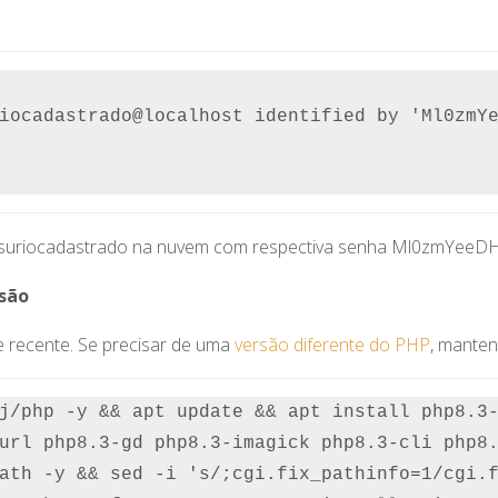
iocadastrado@localhost identified by 'Ml0zmYe
 usuriocadastrado na nuvem com respectiva senha Ml0zmYeeD
ssão
e recente. Se precisar de uma
versão diferente do PHP
, mante
j/php -y && apt update && apt install php8.3-
url php8.3-gd php8.3-imagick php8.3-cli php8.
ath -y && sed -i 's/;cgi.fix_pathinfo=1/cgi.f